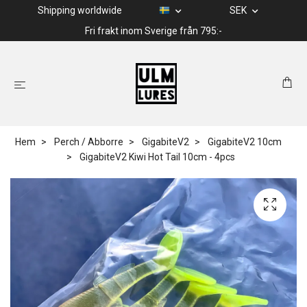
Shipping worldwide
SEK
Fri frakt inom Sverige från 795:-
Hem
Perch / Abborre
GigabiteV2
GigabiteV2 10cm
GigabiteV2 Kiwi Hot Tail 10cm - 4pcs