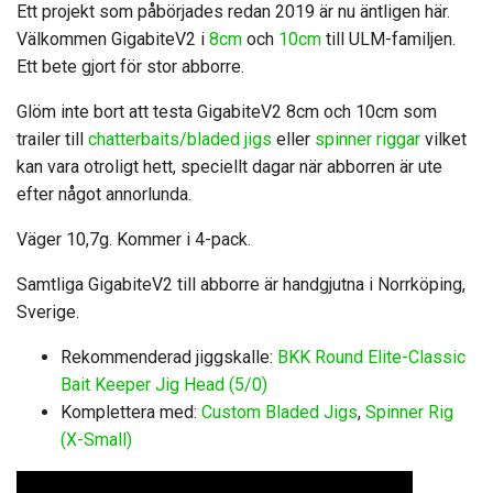
Ett projekt som påbörjades redan 2019 är nu äntligen här.
Välkommen GigabiteV2 i
8cm
och
10cm
till ULM-familjen.
Ett bete gjort för stor abborre.
Glöm inte bort att testa GigabiteV2 8cm och 10cm som
trailer till
chatterbaits/bladed jigs
eller
spinner riggar
vilket
kan vara otroligt hett, speciellt dagar när abborren är ute
efter något annorlunda.
Väger 10,7g. Kommer i 4-pack.
Samtliga GigabiteV2 till abborre är handgjutna i Norrköping,
Sverige.
Rekommenderad jiggskalle:
BKK Round Elite-Classic
Bait Keeper Jig Head (5/0)
Komplettera med:
Custom Bladed Jigs
,
Spinner Rig
(X-Small)