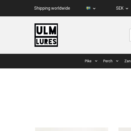
Shipping worldwide
SEK
Pike
Perch
Zan