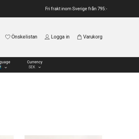
Fri frakt inom Sverige från 795:-
Önskelistan
Logga in
Varukorg
guage
Currency
SEK