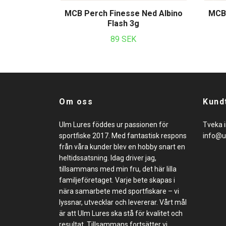
MCB Perch Finesse Ned Albino
MCB 
Flash 3g
89 SEK
Om oss
Kund
Ulm Lures föddes ur passionen för
Tveka i
sportfiske 2017. Med fantastisk respons
info@u
från våra kunder blev en hobby snart en
heltidssatsning. Idag driver jag,
tillsammans med min fru, det här lilla
familjeföretaget. Varje bete skapas i
nära samarbete med sportfiskare – vi
lyssnar, utvecklar och levererar. Vårt mål
är att Ulm Lures ska stå för kvalitet och
resultat. Tillsammans fortsätter vi