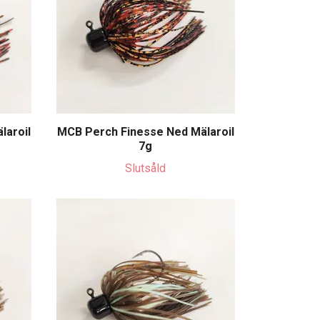
laroil
MCB Perch Finesse Ned Mälaroil
7g
Slutsåld