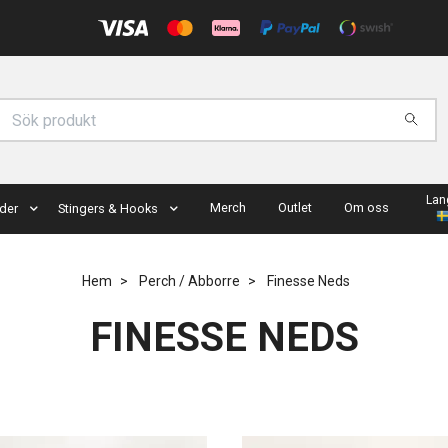
Lan
Merch
Outlet
Om oss
der
Stingers & Hooks
Hem
Perch / Abborre
Finesse Neds
FINESSE NEDS