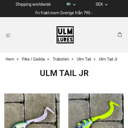
Shipping worldwide
SEK
Fri frakt inom Sverige från 795:-
Hem
Pike / Gädda
Träbeten
Ulm Tail
Ulm Tail Jr
ULM TAIL JR