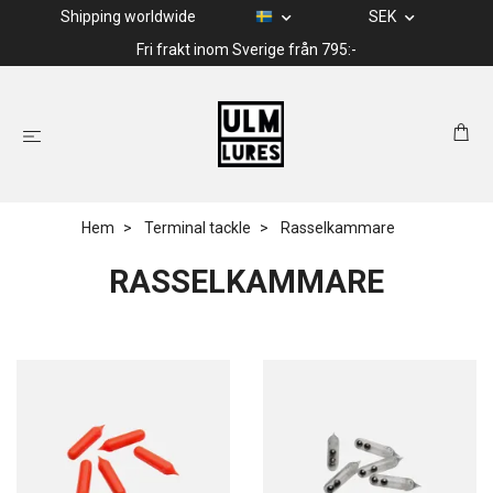
Shipping worldwide
SEK
Fri frakt inom Sverige från 795:-
Hem
Terminal tackle
Rasselkammare
RASSELKAMMARE