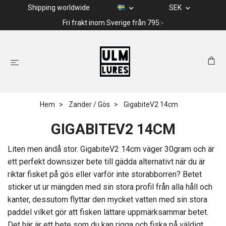
Shipping worldwide
SEK
Fri frakt inom Sverige från 795:-
Hem
Zander / Gös
GigabiteV2 14cm
GIGABITEV2 14CM
Liten men ändå stor. GigabiteV2 14cm väger 30gram och är
ett perfekt downsizer bete till gädda alternativt när du är
riktar fisket på gös eller varför inte storabborren? Betet
sticker ut ur mängden med sin stora profil från alla håll och
kanter, dessutom flyttar den mycket vatten med sin stora
paddel vilket gör att fisken lättare uppmärksammar betet.
Det här är ett bete som du kan rigga och fiska på väldigt