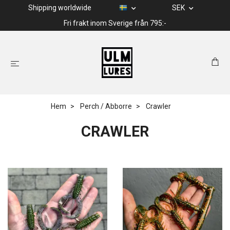
Shipping worldwide
SEK
Fri frakt inom Sverige från 795:-
Hem
Perch / Abborre
Crawler
CRAWLER