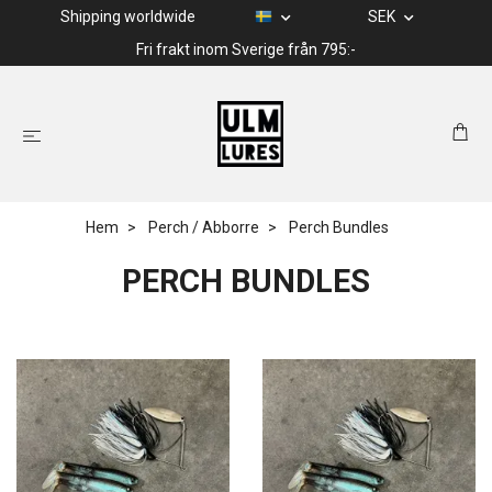
Shipping worldwide
SEK
Fri frakt inom Sverige från 795:-
Hem
Perch / Abborre
Perch Bundles
PERCH BUNDLES