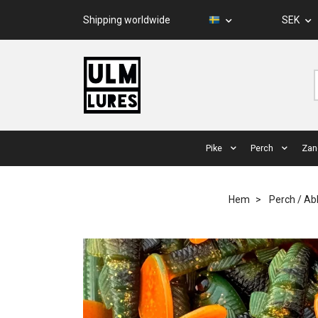
Shipping worldwide
SEK
Pike
Perch
Zan
Hem
Perch / Ab