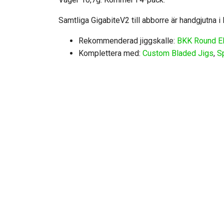
Samtliga GigabiteV2 till abborre är handgjutna i
Rekommenderad jiggskalle:
BKK Round El
Komplettera med:
Custom Bladed Jigs
,
S