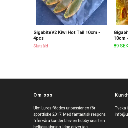
GigabiteV2 Kiwi Hot Tail 10cm -
Gigabi
4pcs
10cm -
89 SE
Slutsåld
Om oss
Kund
Ulm Lures föddes ur passionen för
Tveka i
sportfiske 2017. Med fantastisk respons
info@u
från våra kunder blev en hobby snart en
heltidssatsning. Idag driver jag,