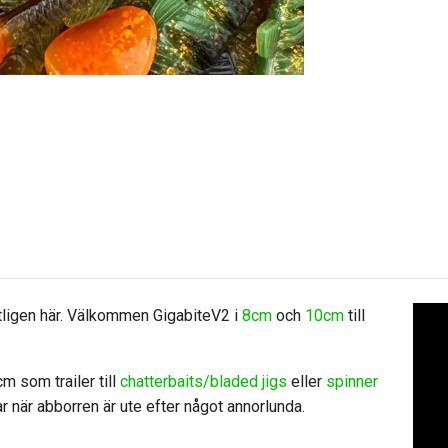
tligen här. Välkommen GigabiteV2 i
8cm
och
10cm
till
m som trailer till
chatterbaits/bladed jigs
eller
spinner
gar när abborren är ute efter något annorlunda.