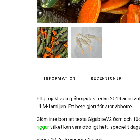
INFORMATION
RECENSIONER
Ett projekt som påbörjades redan 2019 är nu än
ULM-familjen. Ett bete gjort för stor abborre.
Glöm inte bort att testa GigabiteV2 8cm och 10c
riggar
vilket kan vara otroligt hett, speciellt da
Väger 10,7g. Kommer i 4-pack.