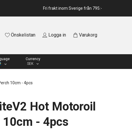
Fri frakt inom Sverige från 795:-
Önskelistan
Logga in
Varukorg
guage
Currency
SEK
Perch 10cm - 4pcs
iteV2 Hot Motoroil
 10cm - 4pcs