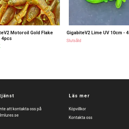
teV2 Motoroil Gold Flake
GigabiteV2 Lime UV 10cm - 
 4pcs
Slutsåld
K
tjänst
Läs mer
nte att kontakta oss på
Köpvillkor
lmlures.se
Kontakta oss