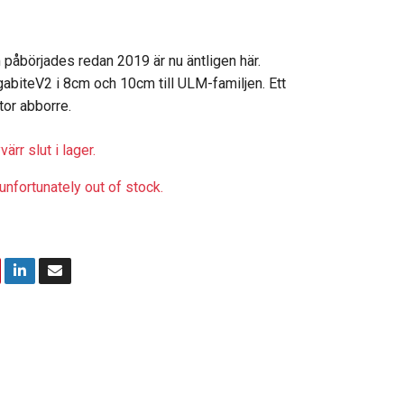
 påbörjades redan 2019 är nu äntligen här.
biteV2 i 8cm och 10cm till ULM-familjen. Ett
stor abborre.
ärr slut i lager.
unfortunately out of stock.