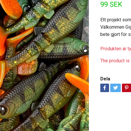
99 SEK
Ett projekt som
Välkommen Giga
bete gjort för 
Produkten är tyv
The product is 
Dela