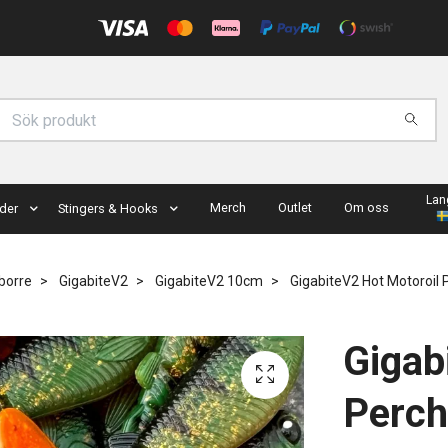
Lan
Merch
Outlet
Om oss
der
Stingers & Hooks
borre
GigabiteV2
GigabiteV2 10cm
GigabiteV2 Hot Motoroil 
Gigab
Perch