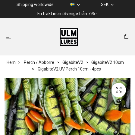
Shipping worldwide
SEK
Fri frakt inom Sverige från 795:-
Hem
Perch / Abborre
GigabiteV2
GigabiteV2 10cm
GigabiteV2 UV Perch 10cm - 4pcs