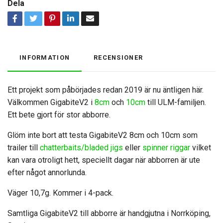
Dela
INFORMATION
RECENSIONER
Ett projekt som påbörjades redan 2019 är nu äntligen här.
Välkommen GigabiteV2 i
8cm
och
10cm
till ULM-familjen.
Ett bete gjort för stor abborre.
Glöm inte bort att testa GigabiteV2 8cm och 10cm som
trailer till
chatterbaits/bladed jigs
eller
spinner riggar
vilket
kan vara otroligt hett, speciellt dagar när abborren är ute
efter något annorlunda.
Väger 10,7g. Kommer i 4-pack.
Samtliga GigabiteV2 till abborre är handgjutna i Norrköping,