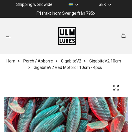
Shipping worldwide
SEK
Fri frakt inom Sverige från 795:-
Hem
Perch / Abborre
GigabiteV2
GigabiteV2 10cm
GigabiteV2 Red Motoroil 10cm - 4pcs