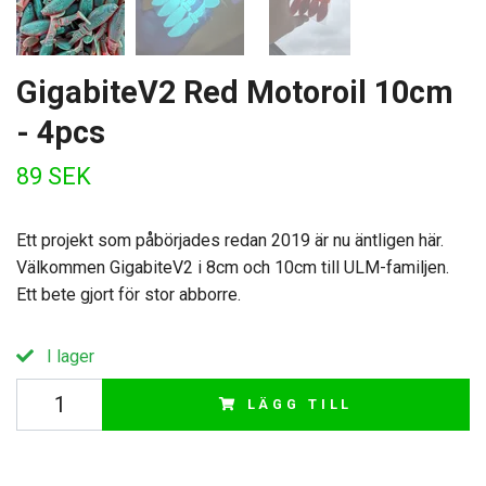
GigabiteV2 Red Motoroil 10cm
- 4pcs
89 SEK
Ett projekt som påbörjades redan 2019 är nu äntligen här.
Välkommen GigabiteV2 i 8cm och 10cm till ULM-familjen.
Ett bete gjort för stor abborre.
I lager
LÄGG TILL