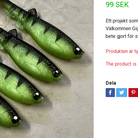
99 SEK
Ett projekt som
Välkommen Giga
bete gjort för 
Produkten är tyv
The product is 
Dela