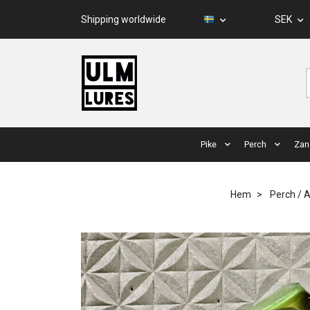
Shipping worldwide
SEK
Pike
Perch
Zan
Hem
Perch / 