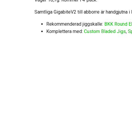
Samtliga GigabiteV2 till abborre är handgjutna i
Rekommenderad jiggskalle:
BKK Round El
Komplettera med:
Custom Bladed Jigs
,
S