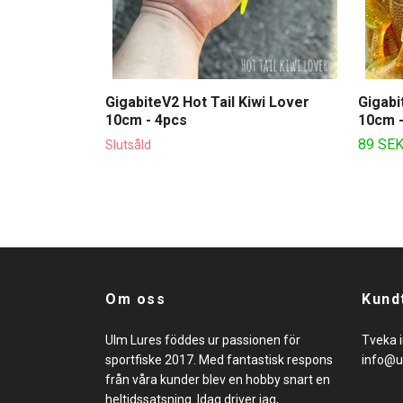
GigabiteV2 Hot Tail Kiwi Lover
Gigabi
10cm - 4pcs
10cm -
89 SE
Slutsåld
Om oss
Kund
Ulm Lures föddes ur passionen för
Tveka i
sportfiske 2017. Med fantastisk respons
info@u
från våra kunder blev en hobby snart en
heltidssatsning. Idag driver jag,