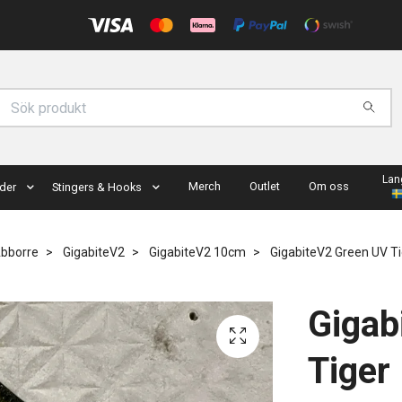
Lan
Merch
Outlet
Om oss
der
Stingers & Hooks
Abborre
GigabiteV2
GigabiteV2 10cm
GigabiteV2 Green UV Ti
Gigab
Tiger