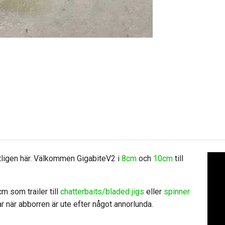
tligen här. Välkommen GigabiteV2 i
8cm
och
10cm
till
m som trailer till
chatterbaits/bladed jigs
eller
spinner
gar när abborren är ute efter något annorlunda.