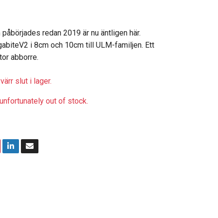
 påbörjades redan 2019 är nu äntligen här.
biteV2 i 8cm och 10cm till ULM-familjen. Ett
stor abborre.
ärr slut i lager.
unfortunately out of stock.