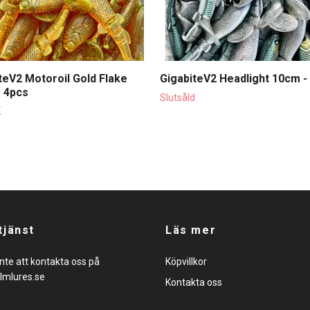
teV2 Motoroil Gold Flake
GigabiteV2 Headlight 10cm -
 4pcs
Slutsåld
K
tjänst
Läs mer
nte att kontakta oss på
Köpvillkor
lmlures.se
Kontakta oss