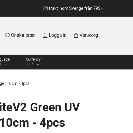
Fri frakt inom Sverige från 795:-
Önskelistan
Logga in
Varukorg
guage
Currency
SEK
ger 10cm - 4pcs
iteV2 Green UV
 10cm - 4pcs