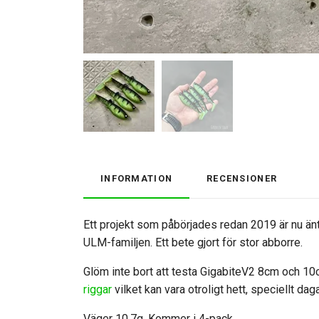
INFORMATION
RECENSIONER
Ett projekt som påbörjades redan 2019 är nu än
ULM-familjen. Ett bete gjort för stor abborre.
Glöm inte bort att testa GigabiteV2 8cm och 10c
riggar
vilket kan vara otroligt hett, speciellt da
Väger 10,7g. Kommer i 4-pack.