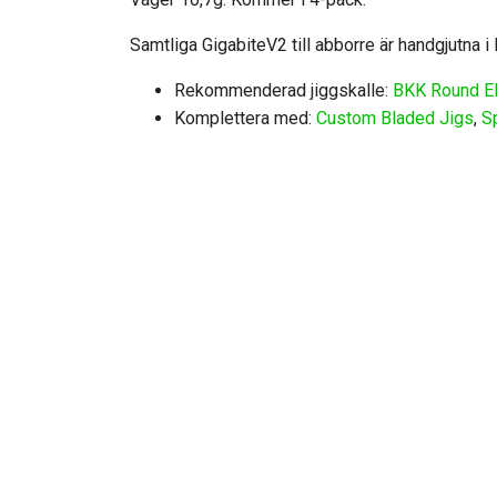
Samtliga GigabiteV2 till abborre är handgjutna i
Rekommenderad jiggskalle:
BKK Round El
Komplettera med:
Custom Bladed Jigs
,
S