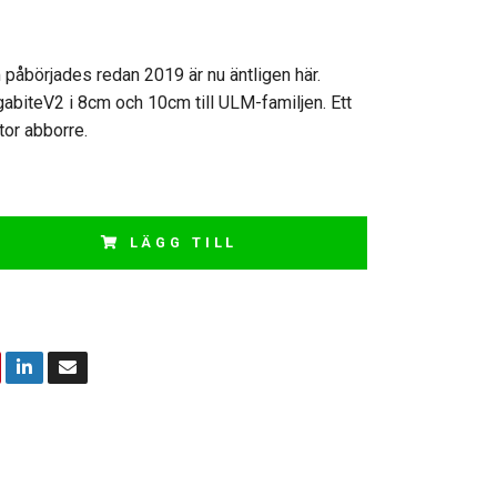
 påbörjades redan 2019 är nu äntligen här.
biteV2 i 8cm och 10cm till ULM-familjen. Ett
stor abborre.
LÄGG TILL