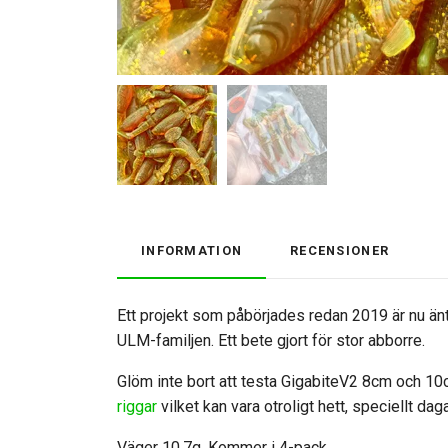
INFORMATION
RECENSIONER
Ett projekt som påbörjades redan 2019 är nu än
ULM-familjen. Ett bete gjort för stor abborre.
Glöm inte bort att testa GigabiteV2 8cm och 10c
riggar
vilket kan vara otroligt hett, speciellt da
Väger 10,7g. Kommer i 4-pack.