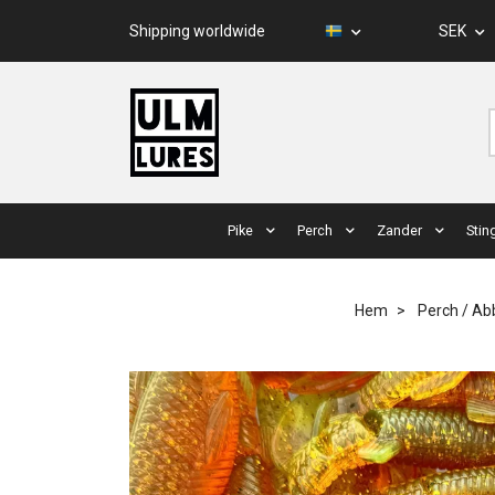
Shipping worldwide
SEK
Pike
Perch
Zander
Stin
Hem
Perch / Ab