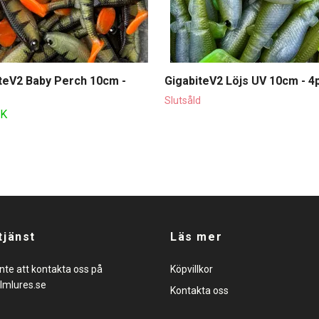
teV2 Baby Perch 10cm -
GigabiteV2 Löjs UV 10cm - 4
Slutsåld
EK
tjänst
Läs mer
nte att kontakta oss på
Köpvillkor
lmlures.se
Kontakta oss