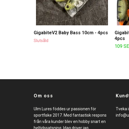
GigabiteV2 Baby Bass 10cm - 4pcs
Gigabi
4pcs
Slutsåld
109 S
Om oss
Kund
Ulm Lures föddes ur passionen för
Tveka i
sportfiske 2017. Med fantastisk respons
info@u
från våra kunder blev en hobby snart en
heltidssatsning. Idag driver jag,