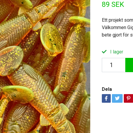
89 SEK
Ett projekt som
Välkommen Giga
bete gjort för 
I lager
Dela