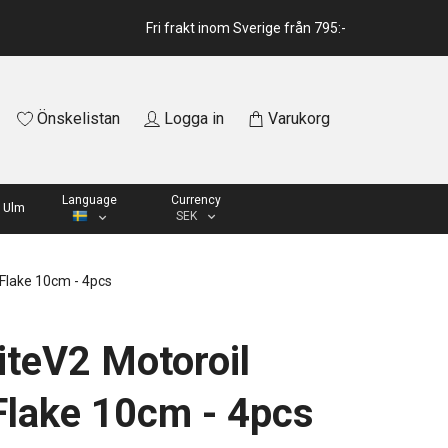
Fri frakt inom Sverige från 795:-
Önskelistan
Logga in
Varukorg
Language
Currency
 Ulm
SEK
 Flake 10cm - 4pcs
iteV2 Motoroil
Flake 10cm - 4pcs