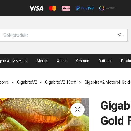
Merch
Outlet
Om oss
Buttons
Robin
gers & Hooks
borre
GigabiteV2
GigabiteV2 10cm
GigabiteV2 Motoroil Gold
Gigab
Gold 