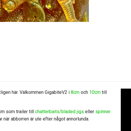
tligen här. Välkommen GigabiteV2 i
8cm
och
10cm
till
m som trailer till
chatterbaits/bladed jigs
eller
spinner
gar när abborren är ute efter något annorlunda.