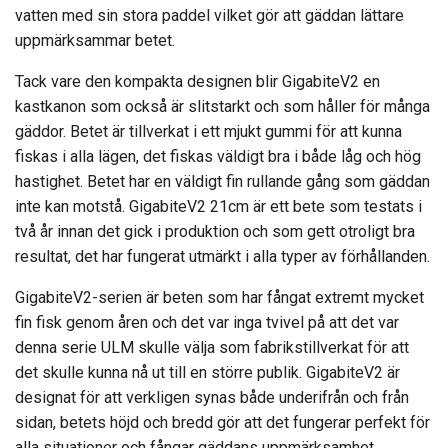
vatten med sin stora paddel vilket gör att gäddan lättare
uppmärksammar betet.
Tack vare den kompakta designen blir GigabiteV2 en
kastkanon som också är slitstarkt och som håller för många
gäddor. Betet är tillverkat i ett mjukt gummi för att kunna
fiskas i alla lägen, det fiskas väldigt bra i både låg och hög
hastighet. Betet har en väldigt fin rullande gång som gäddan
inte kan motstå. GigabiteV2 21cm är ett bete som testats i
två år innan det gick i produktion och som gett otroligt bra
resultat, det har fungerat utmärkt i alla typer av förhållanden.
GigabiteV2-serien är beten som har fångat extremt mycket
fin fisk genom åren och det var inga tvivel på att det var
denna serie ULM skulle välja som fabrikstillverkat för att
det skulle kunna nå ut till en större publik. GigabiteV2 är
designat för att verkligen synas både underifrån och från
sidan, betets höjd och bredd gör att det fungerar perfekt för
alla situationer och fångar gäddans uppmärksamhet.