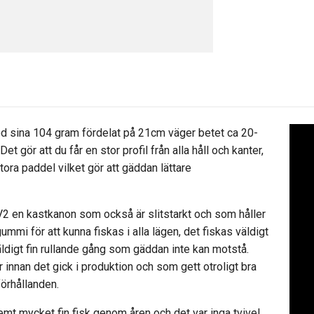
ed sina 104 gram fördelat på 21cm väger betet ca 20-
 gör att du får en stor profil från alla håll och kanter,
ora paddel vilket gör att gäddan lättare
2 en kastkanon som också är slitstarkt och som håller
gummi för att kunna fiskas i alla lägen, det fiskas väldigt
äldigt fin rullande gång som gäddan inte kan motstå.
 innan det gick i produktion och som gett otroligt bra
förhållanden.
mt mycket fin fisk genom åren och det var inga tvivel