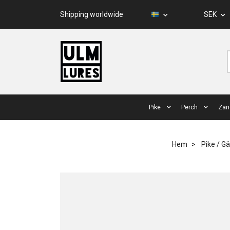
Shipping worldwide
SEK
Pike
Perch
Zan
Hem
Pike / G