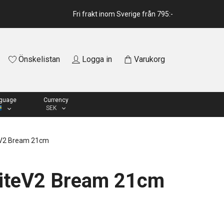
Fri frakt inom Sverige från 795:-
Önskelistan
Logga in
Varukorg
guage
Currency
SEK
eV2 Bream 21cm
iteV2 Bream 21cm