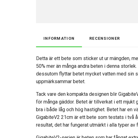
INFORMATION
RECENSIONER
Detta är ett bete som sticker ut ur mängden, m
50% mer än många andra beten i denna storlek. Det
dessutom flyttar betet mycket vatten med sin st
uppmärksammar betet.
Tack vare den kompakta designen blir GigabiteV
för många gäddor. Betet är tillverkat i ett mjukt 
bra i både låg och hög hastighet. Betet har en v
GigabiteV2 21cm är ett bete som testats i två år
resultat, det har fungerat utmärkt i alla typer av 
GigabiteV2-serien är beten som har fångat extre