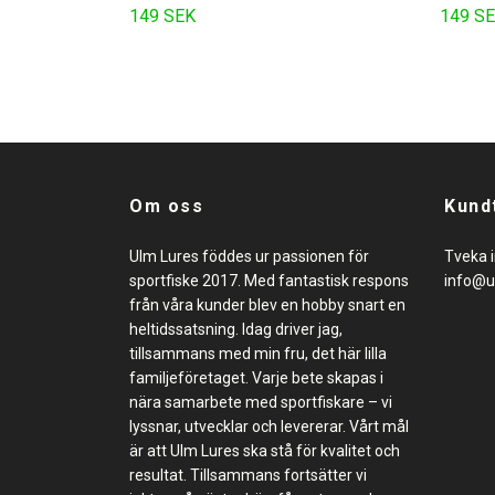
149 SEK
149 S
Om oss
Kund
Ulm Lures föddes ur passionen för
Tveka i
sportfiske 2017. Med fantastisk respons
info@u
från våra kunder blev en hobby snart en
heltidssatsning. Idag driver jag,
tillsammans med min fru, det här lilla
familjeföretaget. Varje bete skapas i
nära samarbete med sportfiskare – vi
lyssnar, utvecklar och levererar. Vårt mål
är att Ulm Lures ska stå för kvalitet och
resultat. Tillsammans fortsätter vi