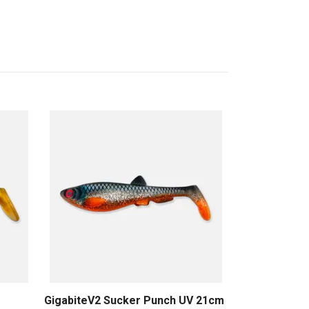
GigabiteV2 S
149 SEK
GigabiteV2 Sucker Punch UV 21cm