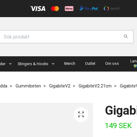
Lan
Merch
Outlet
Om oss
der
Stingers & Hooks
ädda
Gummibeten
GigabiteV2
GigabiteV2 21cm
Gigabit
Gigab
149 SEK