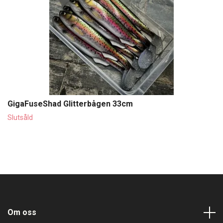
GigaFuseShad Glitterbågen 33cm
Slutsåld
Om oss