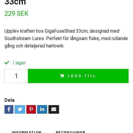
33cm
229 SEK
Upplev kraften hos GigaFuseShad 33cm, designad med
Southstream Lures. Perfekt för långsam fiske, med rullande
gång och detaljerad hantverk.
I lager
LÄGG TILL
Dela
INFORMATION
RECENSIONER