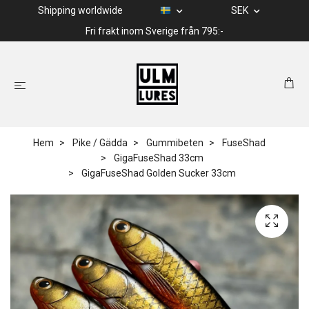
Shipping worldwide
SEK
Fri frakt inom Sverige från 795:-
Hem
Pike / Gädda
Gummibeten
FuseShad
GigaFuseShad 33cm
GigaFuseShad Golden Sucker 33cm