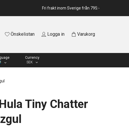
Fri frakt inom Sverige från 795:-
Önskelistan
Logga in
Varukorg
guage
Currency
SEK
gul
Hula Tiny Chatter
zgul