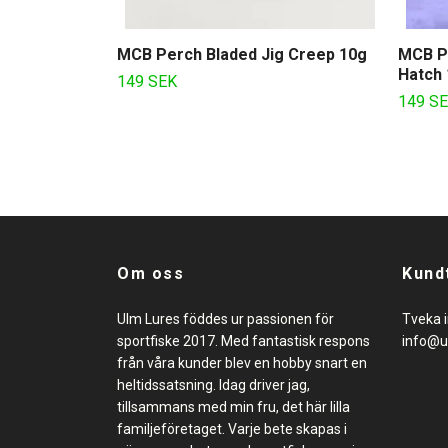
MCB Perch Bladed Jig Creep 10g
MCB P
Hatch
149 SEK
149 S
Om oss
Kund
Ulm Lures föddes ur passionen för
Tveka i
sportfiske 2017. Med fantastisk respons
info@u
från våra kunder blev en hobby snart en
heltidssatsning. Idag driver jag,
tillsammans med min fru, det här lilla
familjeföretaget. Varje bete skapas i