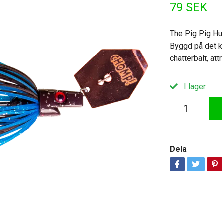
79 SEK
The Pig Pig Hul
Byggd på det kl
chatterbait, at
I lager
Dela