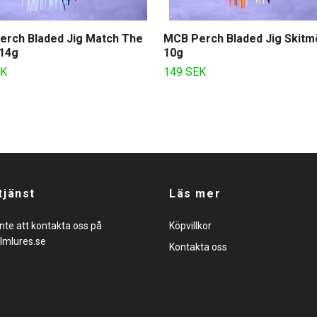
erch Bladed Jig Match The
MCB Perch Bladed Jig Skitm
 14g
10g
EK
149 SEK
tjänst
Läs mer
nte att kontakta oss på
Köpvillkor
lmlures.se
Kontakta oss