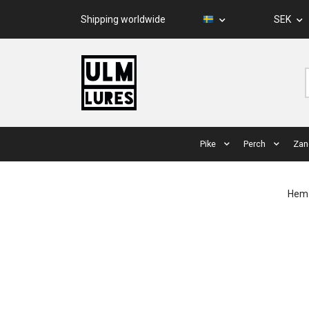
Shipping worldwide
SEK
Pike
Perch
Zan
Hem