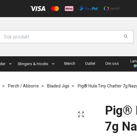
Lan
Merch
Outlet
Om oss
der
Stingers & Hooks
Perch / Abborre
Bladed Jigs
Pig® Hula Tiny Chatter 7g Naz
Pig® 
7g Na