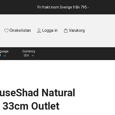
Fri frakt inom Sverige från 795:-
Önskelistan
Logga in
Varukorg
guage
Currency
SEK
useShad Natural
 33cm Outlet