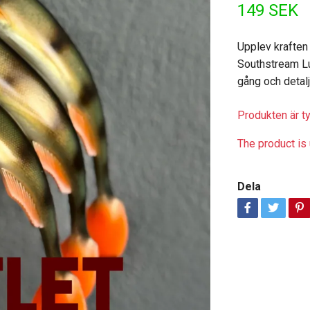
149 SEK
Upplev krafte
Southstream Lu
gång och detal
Produkten är tyv
The product is 
Dela