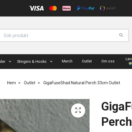
Lan
Merch
Outlet
Om oss
der
Stingers & Hooks
Hem
Outlet
GigaFuseShad Natural Perch 33cm Outlet
GigaF
Perch