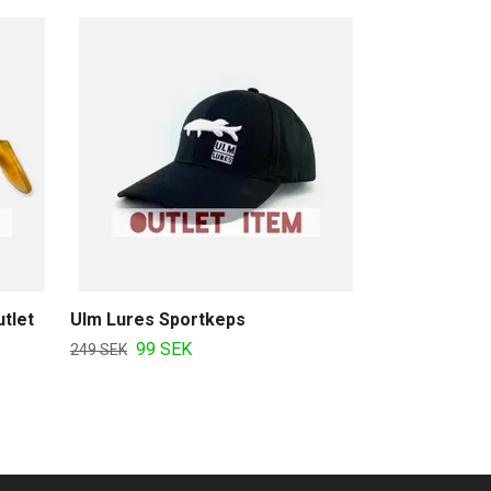
The System W
69 SE
125 SEK
tlet
Ulm Lures Sportkeps
99 SEK
249 SEK