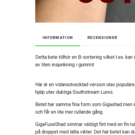
INFORMATION
RECENSIONER
Detta bete tillhör en B-sortering vilket t.ex. kan
av liten insjunkning i gummit
Här är en vidareutvecklad version utav populä
hjälp utav duktiga Southstream Lures.
Betet har samma fina form som Gigashad men är 
och får en lite mer rullande gång.
GigaFuseShad simmar väldigt fint med en fin rull
på droppet med lätta vikter. Det här betet kan du