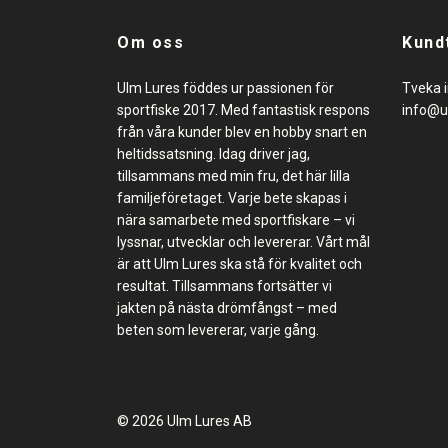
Om oss
Kund
Ulm Lures föddes ur passionen för
Tveka i
sportfiske 2017. Med fantastisk respons
info@u
från våra kunder blev en hobby snart en
heltidssatsning. Idag driver jag,
tillsammans med min fru, det här lilla
familjeföretaget. Varje bete skapas i
nära samarbete med sportfiskare – vi
lyssnar, utvecklar och levererar. Vårt mål
är att Ulm Lures ska stå för kvalitet och
resultat. Tillsammans fortsätter vi
jakten på nästa drömfångst – med
beten som levererar, varje gång.
© 2026 Ulm Lures AB