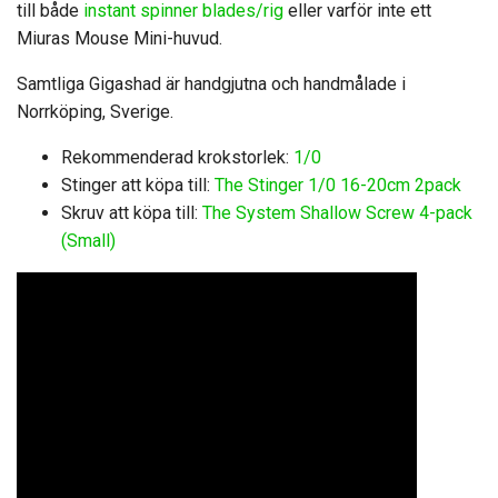
till både
instant spinner blades/rig
eller varför inte ett
Miuras Mouse Mini-huvud.
Samtliga Gigashad är handgjutna och handmålade i
Norrköping, Sverige.
Rekommenderad krokstorlek:
1/0
Stinger att köpa till:
The Stinger 1/0 16-20cm 2pack
Skruv att köpa till:
The System Shallow Screw 4-pack
(Small)