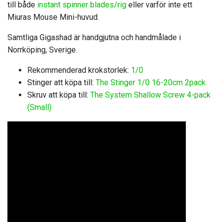
till både
instant spinner blades/rig
eller varför inte ett
Miuras Mouse Mini-huvud.
Samtliga Gigashad är handgjutna och handmålade i
Norrköping, Sverige.
Rekommenderad krokstorlek:
1/0
Stinger att köpa till:
The Stinger 1/0 16-20cm 2pack
Skruv att köpa till:
The System Shallow Screw 4-pack
(Small)