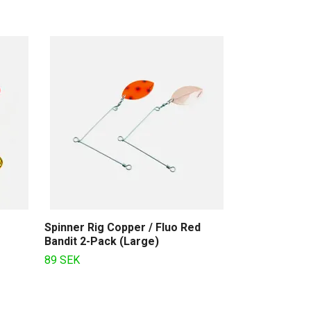
The Stinger 
Slutsåld
Spinner Rig Copper / Fluo Red
Bandit 2-Pack (Large)
89 SEK