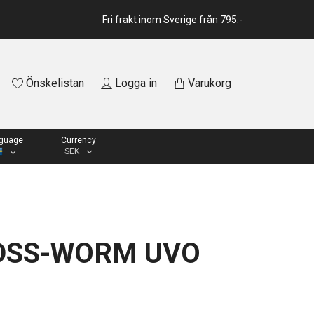
Fri frakt inom Sverige från 795:-
Önskelistan
Logga in
Varukorg
guage
Currency
SEK
DSS-WORM UVO