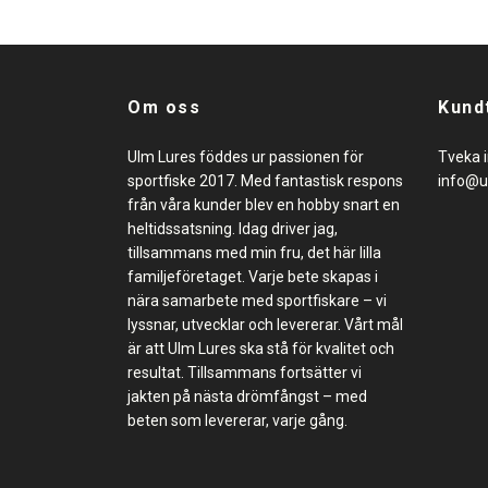
Om oss
Kund
Ulm Lures föddes ur passionen för
Tveka i
sportfiske 2017. Med fantastisk respons
info@u
från våra kunder blev en hobby snart en
heltidssatsning. Idag driver jag,
tillsammans med min fru, det här lilla
familjeföretaget. Varje bete skapas i
nära samarbete med sportfiskare – vi
lyssnar, utvecklar och levererar. Vårt mål
är att Ulm Lures ska stå för kvalitet och
resultat. Tillsammans fortsätter vi
jakten på nästa drömfångst – med
beten som levererar, varje gång.