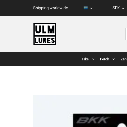
Shipping worldwide
SEK
Pike
Perch
Zan