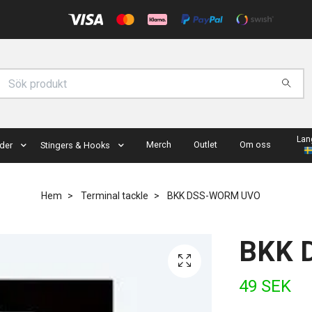
Lan
Merch
Outlet
Om oss
der
Stingers & Hooks
Hem
Terminal tackle
BKK DSS-WORM UVO
BKK 
49 SEK