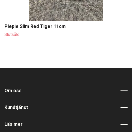
Piepie Slim Red Tiger 11cm
Slutsåld
Om oss
Kundtjänst
Läs mer