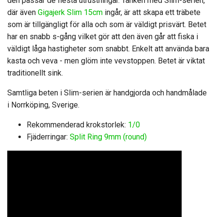
den passar de flesta utrustningar. Tanken med Slim-serien,
där även
Gigajerk Slim 15cm
ingår, är att skapa ett träbete
som är tillgängligt för alla och som är väldigt prisvärt. Betet
har en snabb s-gång vilket gör att den även går att fiska i
väldigt låga hastigheter som snabbt. Enkelt att använda bara
kasta och veva - men glöm inte vevstoppen. Betet är viktat
traditionellt sink.
Samtliga beten i Slim-serien är handgjorda och handmålade
i Norrköping, Sverige.
Rekommenderad krokstorlek:
1/0
Fjäderringar:
Split Ring 9mm (round)