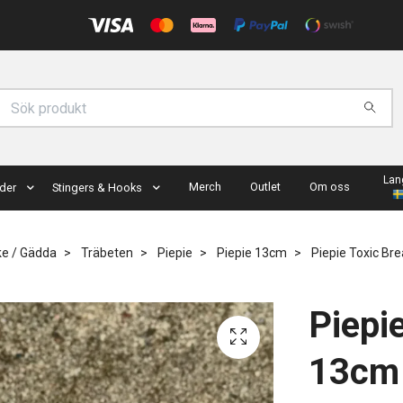
Lan
Merch
Outlet
Om oss
der
Stingers & Hooks
ke / Gädda
Träbeten
Piepie
Piepie 13cm
Piepie Toxic B
Piepi
13cm