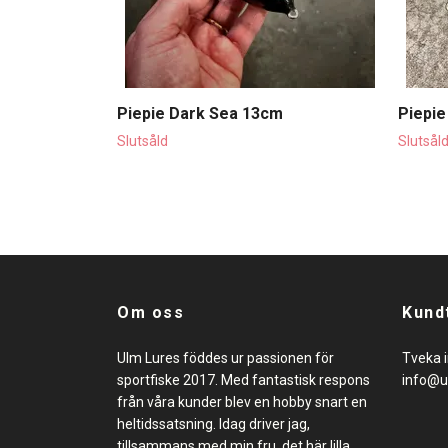
Piepie Dark Sea 13cm
Piepi
Slutsåld
Slutsål
Om oss
Kund
Ulm Lures föddes ur passionen för
Tveka i
sportfiske 2017. Med fantastisk respons
info@u
från våra kunder blev en hobby snart en
heltidssatsning. Idag driver jag,
tillsammans med min fru, det här lilla