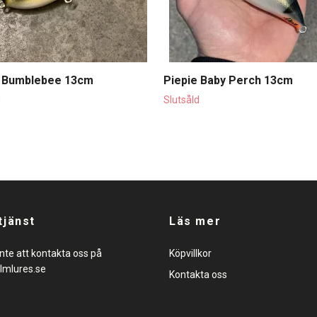
e Bumblebee 13cm
Piepie Baby Perch 13cm
d
Slutsåld
tjänst
Läs mer
nte att kontakta oss på
Köpvillkor
lmlures.se
Kontakta oss