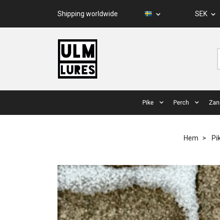
Shipping worldwide
SEK
Pike
Perch
Zan
Hem
Pi