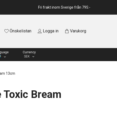
Fri frakt inom Sverige från 795:-
Önskelistan
Logga in
Varukorg
guage
Currency
SEK
ream 13cm
e Toxic Bream