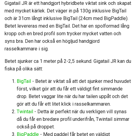
Gigatail JR är ett handgjort hybridbete viktat sink och skapat
med mycket kärlek. Det väger in på 130g inklusive BigTail
och är 31cm långt inklusive BigTail (24cm med BigPaddle).
Betet levereras med en BigTail. Det har en spolformad lång
kropp och en bred profil som trycker mycket vatten och
syns bra. Den har också en högljud handgjord
rasselkammare i sig.
Betet sjunker ca 1 meter på 2-2,5 sekund. Gigatail JR kan du
fiska på olika sätt:
BigTail
- Betet är viktat så att det sjunker med huvudet
först, vilket gör att du får ett väldigt fint simmande
drop. Betet vaggar lite när du har tailen uppåt och det
gör att du får ett litet klick i rasselkammaren.
Twintail
- Detta är perfekt när du verkligen vill synas
då du får en bredare profil underifrån, Twintail simmar
också på droppet.
BigPaddle
- Med paddel får betet en väldigt