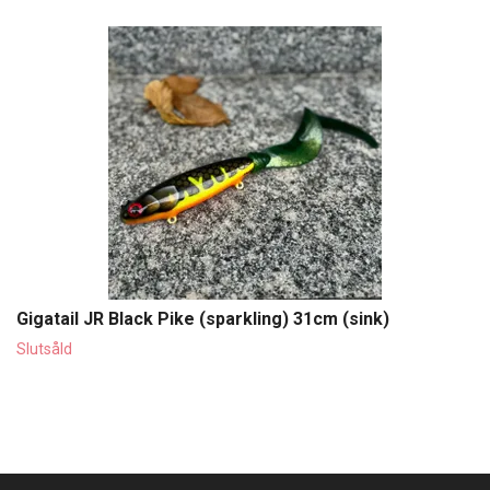
Gigatail JR Black Pike (sparkling) 31cm (sink)
Slutsåld