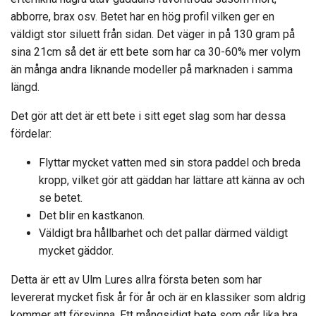
abborre, brax osv. Betet har en hög profil vilken ger en
väldigt stor siluett från sidan. Det väger in på 130 gram på
sina 21cm så det är ett bete som har ca 30-60% mer volym
än många andra liknande modeller på marknaden i samma
längd.
Det gör att det är ett bete i sitt eget slag som har dessa
fördelar:
Flyttar mycket vatten med sin stora paddel och breda
kropp, vilket gör att gäddan har lättare att känna av och
se betet.
Det blir en kastkanon.
Väldigt bra hållbarhet och det pallar därmed väldigt
mycket gäddor.
Detta är ett av Ulm Lures allra första beten som har
levererat mycket fisk år för år och är en klassiker som aldrig
kommer att försvinna. Ett mångsidigt bete som går lika bra