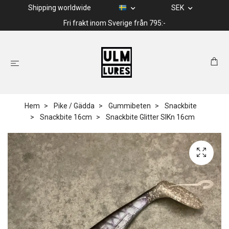
Shipping worldwide
SEK
Fri frakt inom Sverige från 795:-
Hem
Pike / Gädda
Gummibeten
Snackbite
Snackbite 16cm
Snackbite Glitter SIKn 16cm