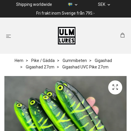
Shipping worldwide
SEK
Fri frakt inom Sverige från 795:-
Hem
Pike / Gädda
Gummibeten
Gigashad
Gigashad 27cm
Gigashad UVC Pike 27cm