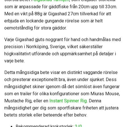
som är anpassade för gäddfiske från 20cm upp till 33cm.
Med en vikt på 88g är Gigashad 27cm tillverkad för att
erbjuda en lockande gungande rörelse som är helt
oemotståndlig för stora gäddor.
Varje Gigashad gjuts noggrant för hand och handmålas med
precision i Norrköping, Sverige, vilket säkerställer
högkvalitativt utförande och uppmärksamhet på detaljer i
varje bete.
Detta mångsidiga bete visar en distinkt vaggande rörelse
och presterar exceptionellt bra, även under sjunket. Dess
mångsidighet skiner igenom då det sömlöst även fungerar
som en trailer för olika konfigurationer som Miuras Mouse,
Mustache Rig, eller en
Instant Spinner Rig
. Denna
mångsidighet ger dig som sportfiskare friheten att justera
betets storlek eller beteende efter behov.
Rekommenderad krokstorlek:
2/0