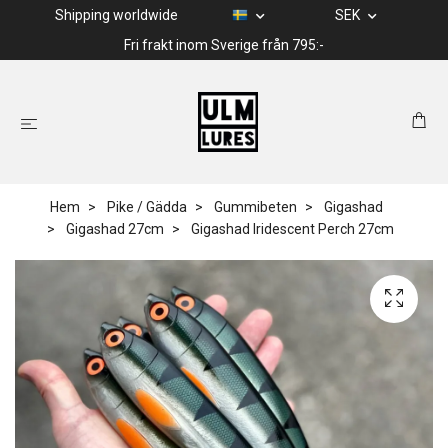
Shipping worldwide
SEK
Fri frakt inom Sverige från 795:-
Hem
Pike / Gädda
Gummibeten
Gigashad
Gigashad 27cm
Gigashad Iridescent Perch 27cm