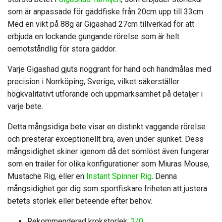
som är anpassade för gäddfiske från 20cm upp till 33cm.
Med en vikt på 88g är Gigashad 27cm tillverkad för att
erbjuda en lockande gungande rörelse som är helt
oemotståndlig för stora gäddor.
Varje Gigashad gjuts noggrant för hand och handmålas med
precision i Norrköping, Sverige, vilket säkerställer
högkvalitativt utförande och uppmärksamhet på detaljer i
varje bete.
Detta mångsidiga bete visar en distinkt vaggande rörelse
och presterar exceptionellt bra, även under sjunket. Dess
mångsidighet skiner igenom då det sömlöst även fungerar
som en trailer för olika konfigurationer som Miuras Mouse,
Mustache Rig, eller en
Instant Spinner Rig
. Denna
mångsidighet ger dig som sportfiskare friheten att justera
betets storlek eller beteende efter behov.
Rekommenderad krokstorlek:
2/0