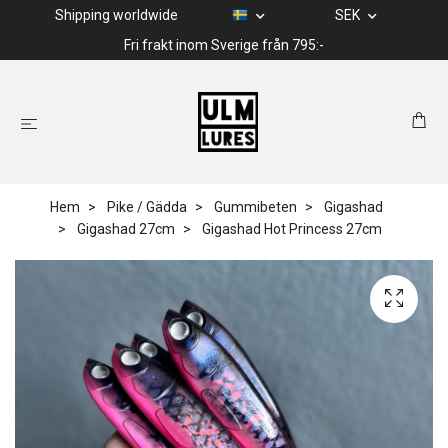
Shipping worldwide
SEK
Fri frakt inom Sverige från 795:-
Hem
Pike / Gädda
Gummibeten
Gigashad
Gigashad 27cm
Gigashad Hot Princess 27cm