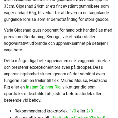
33cm. Gigashad 24cm är ett fint avstämt gummibete som
väger endast 65g, tillverkat för att leverera en fängslande
gungande rörelse som är oemotståndlig för stora gäddor.
Varje Gigashad gjuts noggrant för hand och handmålas med
precision i Norrköping, Sverige, vilket säkerställer
högkvalitativt utförande och uppmärksamhet på detaljer i
varje bete.
Detta mångsidiga bete uppvisar en unik vaggande rörelse
och presterar exceptionellt bra även på droppet. Dess
anpassningsbarhet skiner igenom då det sömlöst även
fungerar som en trailer till t.ex. Miuras Mouse, Mustache
Rig eller en
Instant Spinner Rig
, vilket ger dig som
sportfiskare flexibilitet att justera betets storlek eller
beteende vid behov.
Rekommenderad krokstorlek:
1/0
eller
2/0
Stinger att köpa till:
The System Custom Starter Kit