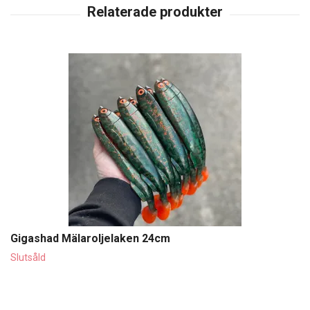
Gigashad Mälaroljelaken 24cm
Slutsåld