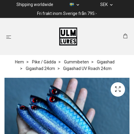
Shipping worldwide
SEK
Fri frakt inom Sverige från 795:-
Hem
Pike / Gädda
Gummibeten
Gigashad
Gigashad 24cm
Gigashad UV Roach 24cm