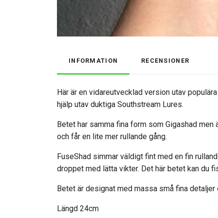
INFORMATION
RECENSIONER
Här är en vidareutvecklad version utav populä
hjälp utav duktiga Southstream Lures.
Betet har samma fina form som Gigashad men är 
och får en lite mer rullande gång.
FuseShad simmar väldigt fint med en fin rullande
droppet med lätta vikter. Det här betet kan du fis
Betet är designat med massa små fina detaljer oc
Längd 24cm