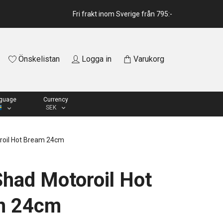
Fri frakt inom Sverige från 795:-
Önskelistan
Logga in
Varukorg
guage
Currency
SEK
oil Hot Bream 24cm
had Motoroil Hot
m 24cm