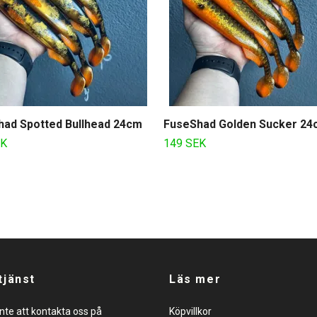
had Spotted Bullhead 24cm
FuseShad Golden Sucker 24
EK
149 SEK
tjänst
Läs mer
nte att kontakta oss på
Köpvillkor