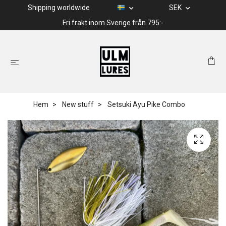
Shipping worldwide
SEK
Fri frakt inom Sverige från 795:-
Hem
New stuff
Setsuki Ayu Pike Combo