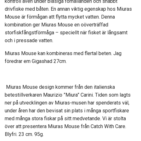
kontroll även under blåsiga förhållanden och snabbt
drivfiske med båten. En annan viktig egenskap hos Miuras
Mouse är förmågan att flytta mycket vatten. Denna
kombination ger Miuras Mouse en oöverträffad
storfiskfångstförmåga – speciellt när fisket är långsamt
och i pressade vatten.
Miuras Mouse kan kombineras med flertal beten. Jag
föredrar em Gigashad 27cm.
Miuras Mouse design kommer från den italienska
betestillverkaren Maurizio ”Miura” Carini. Tiden som lagts
ner på utvecklingen av Miuras-musen har spenderats väl,
under åren har den bevisat sin plats i många sportfiskare
med många stora fiskar på sitt medvetande. Vi är stolta
över att presentera Miuras Mouse från Catch With Care.
Blyfri. 23 cm. 95g.