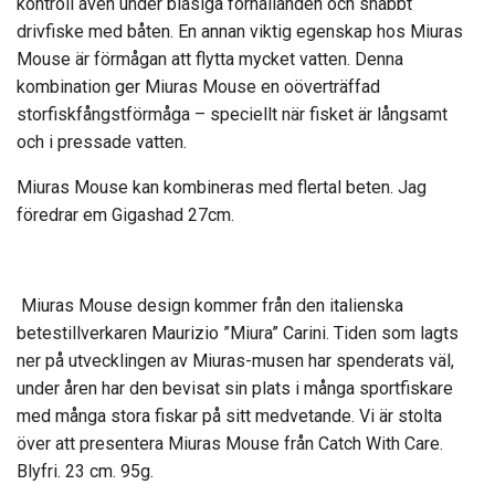
kontroll även under blåsiga förhållanden och snabbt
drivfiske med båten. En annan viktig egenskap hos Miuras
Mouse är förmågan att flytta mycket vatten. Denna
kombination ger Miuras Mouse en oöverträffad
storfiskfångstförmåga – speciellt när fisket är långsamt
och i pressade vatten.
Miuras Mouse kan kombineras med flertal beten. Jag
föredrar em Gigashad 27cm.
Miuras Mouse design kommer från den italienska
betestillverkaren Maurizio ”Miura” Carini. Tiden som lagts
ner på utvecklingen av Miuras-musen har spenderats väl,
under åren har den bevisat sin plats i många sportfiskare
med många stora fiskar på sitt medvetande. Vi är stolta
över att presentera Miuras Mouse från Catch With Care.
Blyfri. 23 cm. 95g.