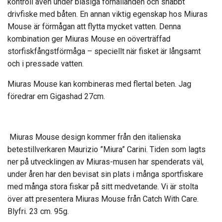
kontroll även under blåsiga förhållanden och snabbt
drivfiske med båten. En annan viktig egenskap hos Miuras
Mouse är förmågan att flytta mycket vatten. Denna
kombination ger Miuras Mouse en oöverträffad
storfiskfångstförmåga – speciellt när fisket är långsamt
och i pressade vatten.
Miuras Mouse kan kombineras med flertal beten. Jag
föredrar em Gigashad 27cm.
Miuras Mouse design kommer från den italienska
betestillverkaren Maurizio ”Miura” Carini. Tiden som lagts
ner på utvecklingen av Miuras-musen har spenderats väl,
under åren har den bevisat sin plats i många sportfiskare
med många stora fiskar på sitt medvetande. Vi är stolta
över att presentera Miuras Mouse från Catch With Care.
Blyfri. 23 cm. 95g.