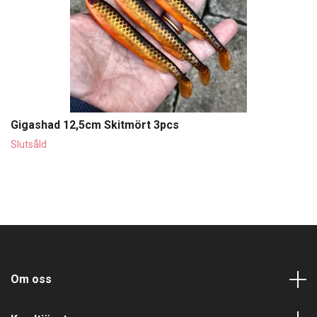
Gigashad 12,5cm Skitmört 3pcs
Slutsåld
Om oss