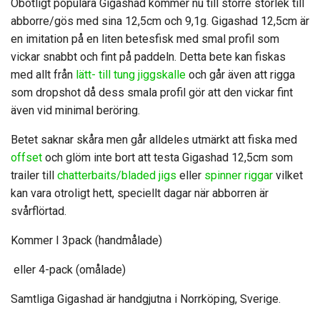
Obotligt populära Gigashad kommer nu till större storlek till
abborre/gös med sina 12,5cm och 9,1g. Gigashad 12,5cm är
en imitation på en liten betesfisk med smal profil som
vickar snabbt och fint på paddeln. Detta bete kan fiskas
med allt från
lätt- till tung jiggskalle
och går även att rigga
som dropshot då dess smala profil gör att den vickar fint
även vid minimal beröring.
Betet saknar skåra men går alldeles utmärkt att fiska med
offset
och glöm inte bort att testa Gigashad 12,5cm som
trailer till
chatterbaits/bladed jigs
eller
spinner riggar
vilket
kan vara otroligt hett, speciellt dagar när abborren är
svårflörtad.
Kommer I 3pack (handmålade)
eller 4-pack (omålade)
Samtliga Gigashad är handgjutna i Norrköping, Sverige.