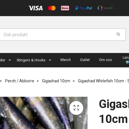
Lan
Merch
Outlet
Om oss
der
Stingers & Hooks
Perch / Abborre
Gigashad 10cm
Gigashad Whitefish 10cm - 
Gigas
10cm 