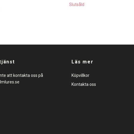
Slutsåld
d
tjänst
Läs mer
nte att kontakta oss på
Köpvillkor
lmlures.se
Kontakta oss