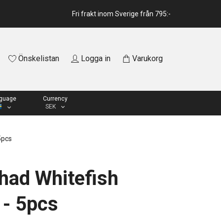
Fri frakt inom Sverige från 795:-
Önskelistan
Logga in
Varukorg
guage
Currency
SEK
5pcs
had Whitefish
- 5pcs