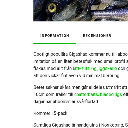
INFORMATION
RECENSIONER
Obotligt populära Gigashad kommer nu till abb
imitation på en liten betesfisk med smal profil
fiskas med allt från
lätt- till tung jiggskalle
och g
att den vickar fint även vid minimal beröring.
Betet saknar skåra men går alldeles utmärkt at
10cm som trailer till
chatterbaits/bladed jigs
el
dagar när abborren är svårflörtad.
Kommer i 5-pack.
Samtliga Gigashad är handgjutna i Norrköping, S