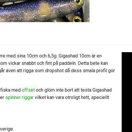
orre med sina 10cm och 6,5g. Gigashad 10cm är en
 som vickar snabbt och fint på paddeln. Detta bete kan
år även att rigga som dropshot då dess smala profil gör
t fiska med
offset
och glöm inte bort att testa Gigashad
ler
spinner riggar
vilket kan vara otroligt hett, speciellt
verige.