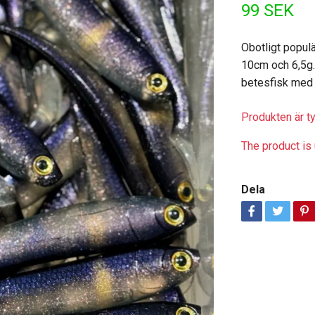
99 SEK
Obotligt popul
10cm och 6,5g.
betesfisk med 
Produkten är tyv
The product is 
Dela