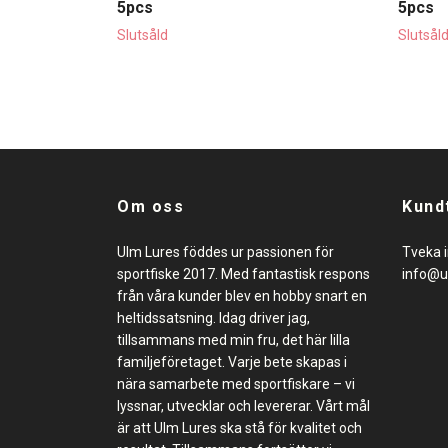
5pcs
5pcs
Slutsåld
Slutsål
Om oss
Kund
Ulm Lures föddes ur passionen för
Tveka i
sportfiske 2017. Med fantastisk respons
info@u
från våra kunder blev en hobby snart en
heltidssatsning. Idag driver jag,
tillsammans med min fru, det här lilla
familjeföretaget. Varje bete skapas i
nära samarbete med sportfiskare – vi
lyssnar, utvecklar och levererar. Vårt mål
är att Ulm Lures ska stå för kvalitet och