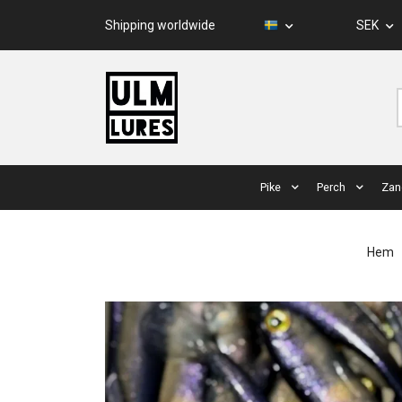
Shipping worldwide
SEK
Pike
Perch
Zan
Hem