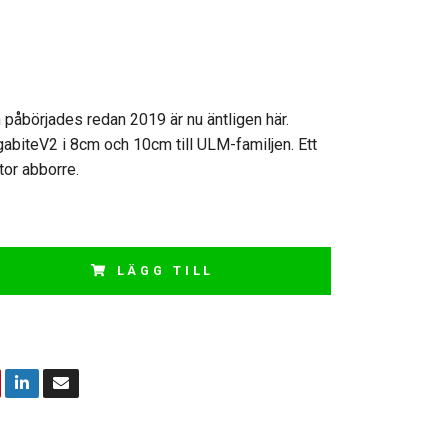
 påbörjades redan 2019 är nu äntligen här.
biteV2 i 8cm och 10cm till ULM-familjen. Ett
stor abborre.
LÄGG TILL