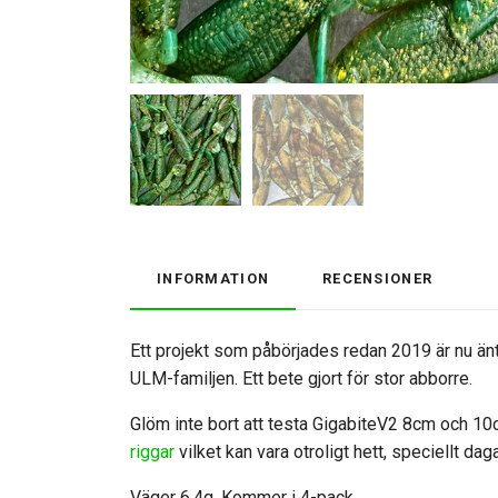
INFORMATION
RECENSIONER
Ett projekt som påbörjades redan 2019 är nu än
ULM-familjen. Ett bete gjort för stor abborre.
Glöm inte bort att testa GigabiteV2 8cm och 10c
riggar
vilket kan vara otroligt hett, speciellt da
Väger 6,4g. Kommer i 4-pack.