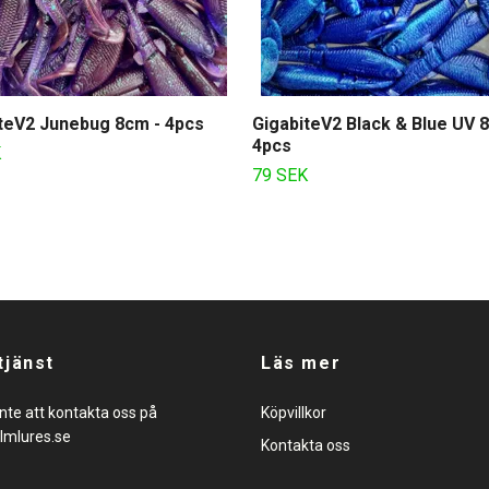
teV2 Junebug 8cm - 4pcs
GigabiteV2 Black & Blue UV 
4pcs
K
79 SEK
tjänst
Läs mer
nte att kontakta oss på
Köpvillkor
lmlures.se
Kontakta oss