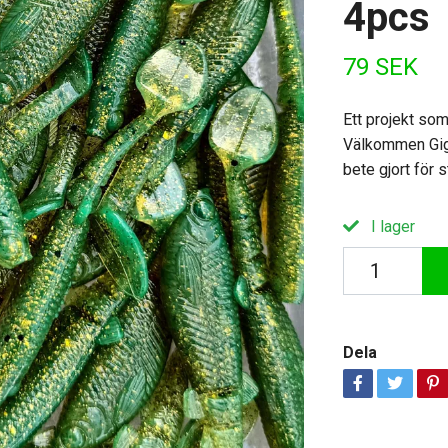
4pcs
79 SEK
Ett projekt som
Välkommen Giga
bete gjort för 
I lager
Dela