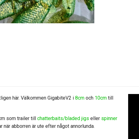
tligen här. Välkommen GigabiteV2 i
8cm
och
10cm
till
m som trailer till
chatterbaits/bladed jigs
eller
spinner
gar när abborren är ute efter något annorlunda.