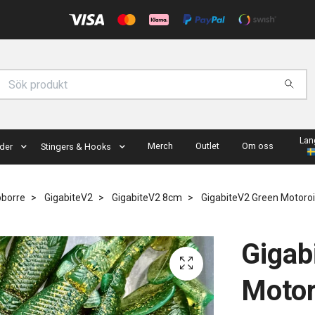
Lan
Merch
Outlet
Om oss
der
Stingers & Hooks
bborre
GigabiteV2
GigabiteV2 8cm
GigabiteV2 Green Motoroi
Gigab
Motor