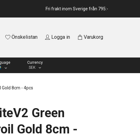
Fri frakt inom Sverige från 795:-
Önskelistan
Logga in
Varukorg
guage
Currency
SEK
l Gold 8cm - 4pcs
iteV2 Green
oil Gold 8cm -