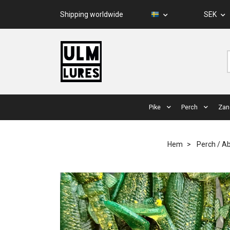
Shipping worldwide
SEK
Pike
Perch
Zan
Hem
Perch / A