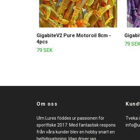
GigabiteV2 Pure Motoroil 8cm -
Gigabi
4pcs
79 SE
79 SEK
Om oss
Kund
Ulm Lures föddes ur passionen för
Tveka i
sportfiske 2017. Med fantastisk respons
info@u
från våra kunder blev en hobby snart en
heltidssatsning. Idag driver jag,