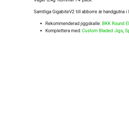
Samtliga GigabiteV2 till abborre är handgjutna i
Rekommenderad jiggskalle:
BKK Round El
Komplettera med:
Custom Bladed Jigs
,
S