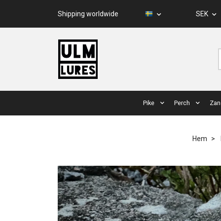
Shipping worldwide
SEK
Pike
Perch
Zan
Hem