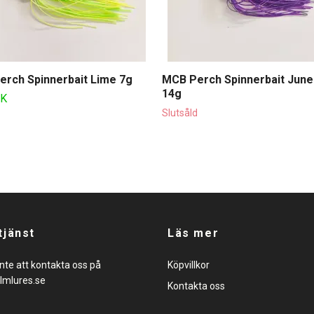
rch Spinnerbait Lime 7g
MCB Perch Spinnerbait Jun
14g
EK
Slutsåld
tjänst
Läs mer
nte att kontakta oss på
Köpvillkor
lmlures.se
Kontakta oss