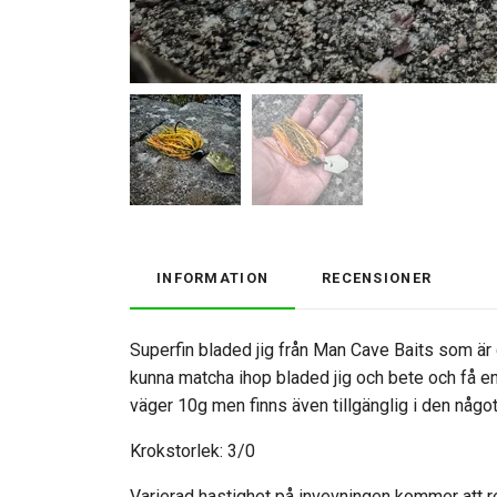
INFORMATION
RECENSIONER
Superfin bladed jig från Man Cave Baits som är
kunna matcha ihop bladed jig och bete och få 
väger 10g men finns även tillgänglig i den något
Krokstorlek: 3/0
Varierad hastighet på invevningen kommer att re