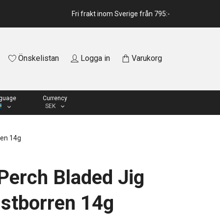
Fri frakt inom Sverige från 795:-
Önskelistan
Logga in
Varukorg
guage
Currency
SEK
ren 14g
erch Bladed Jig
stborren 14g