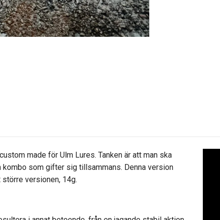
 custom made för Ulm Lures. Tanken är att man ska
en kombo som gifter sig tillsammans. Denna version
 större versionen, 14g.
sultera i annat beteende, från en jagande stabil aktion