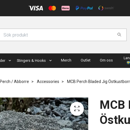
Lan
Merch
Outlet
Om oss
der
Stingers & Hooks
Perch / Abborre
Accessories
MCB Perch Bladed Jig Östkustbor
MCB P
Östku