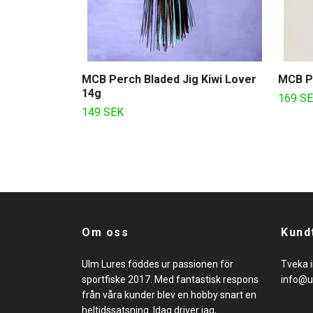
MCB Perch Bladed Jig Kiwi Lover
MCB Pe
14g
169 S
149 SEK
Om oss
Kund
Ulm Lures föddes ur passionen för
Tveka i
sportfiske 2017. Med fantastisk respons
info@u
från våra kunder blev en hobby snart en
heltidssatsning. Idag driver jag,