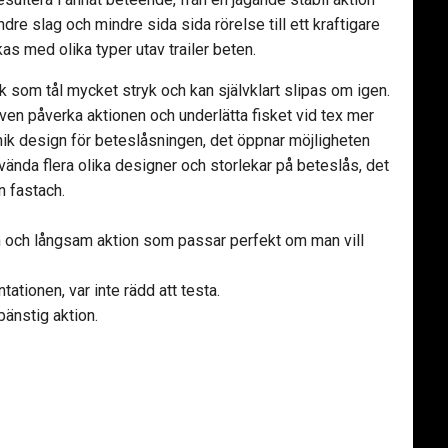
ndre slag och mindre sida sida rörelse till ett kraftigare
s med olika typer utav trailer beten.
k som tål mycket stryk och kan självklart slipas om igen.
även påverka aktionen och underlätta fisket vid tex mer
nik design för beteslåsningen, det öppnar möjligheten
nvända flera olika designer och storlekar på beteslås, det
en fastach.
m och långsam aktion som passar perfekt om man vill
ntationen, var inte rädd att testa.
änstig aktion.