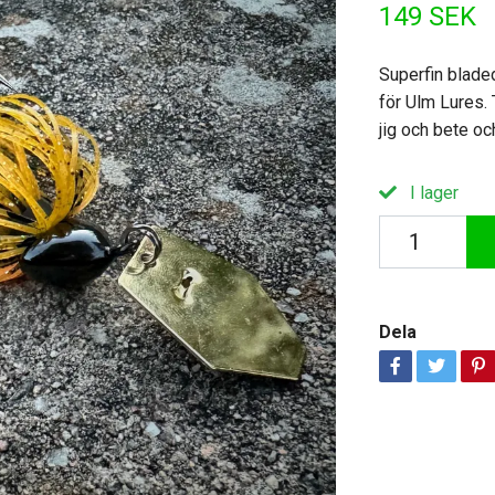
149 SEK
Superfin blade
för Ulm Lures.
jig och bete oc
I lager
Dela