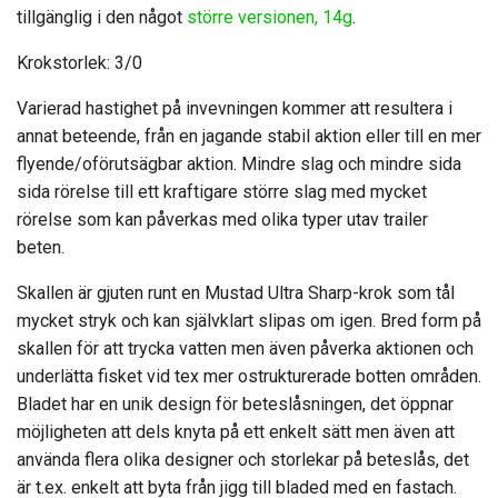
tillgänglig i den något
större versionen, 14g
.
Krokstorlek: 3/0
Varierad hastighet på invevningen kommer att resultera i
annat beteende, från en jagande stabil aktion eller till en mer
flyende/oförutsägbar aktion. Mindre slag och mindre sida
sida rörelse till ett kraftigare större slag med mycket
rörelse som kan påverkas med olika typer utav trailer
beten.
Skallen är gjuten runt en Mustad Ultra Sharp-krok som tål
mycket stryk och kan självklart slipas om igen. Bred form på
skallen för att trycka vatten men även påverka aktionen och
underlätta fisket vid tex mer ostrukturerade botten områden.
Bladet har en unik design för beteslåsningen, det öppnar
möjligheten att dels knyta på ett enkelt sätt men även att
använda flera olika designer och storlekar på beteslås, det
är t.ex. enkelt att byta från jigg till bladed med en fastach.