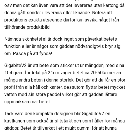
osv men det kan även vara att det levereras utan kartong då
denna gått sönder i leverans eller liknande. Notera att
produktens exakta utseende därför kan avvika något från
tillhörande produktbild.
Nämnda skönhetsfel är dock inget som påverkat betets
funktion eller är något som gäddan nödvändigtvis bryr sig
om. Passa på att fynda!
GigabiteV2 är ett bete som sticker ut ur mängden, med sina
104 gram fördelat på 21cm väger betet ca 20-50% mer än
många andra beten i denna storlek. Det gör att du får en stor
profil från alla håll och kanter, dessutom flyttar betet mycket
vatten med sin stora paddel vilket gör att gäddan lättare
uppmärksammar betet.
Tack vare den kompakta designen blir GigabiteV2 en
kastkanon som också är slitstarkt och som håller för många
gäddor. Betet är tillverkat i ett mjukt gummi för att kunna