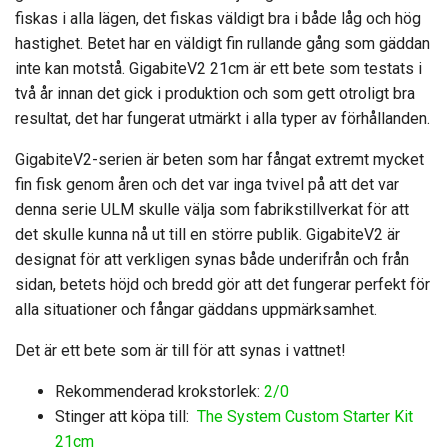
fiskas i alla lägen, det fiskas väldigt bra i både låg och hög
hastighet. Betet har en väldigt fin rullande gång som gäddan
inte kan motstå. GigabiteV2 21cm är ett bete som testats i
två år innan det gick i produktion och som gett otroligt bra
resultat, det har fungerat utmärkt i alla typer av förhållanden.
GigabiteV2-serien är beten som har fångat extremt mycket
fin fisk genom åren och det var inga tvivel på att det var
denna serie ULM skulle välja som fabrikstillverkat för att
det skulle kunna nå ut till en större publik. GigabiteV2 är
designat för att verkligen synas både underifrån och från
sidan, betets höjd och bredd gör att det fungerar perfekt för
alla situationer och fångar gäddans uppmärksamhet.
Det är ett bete som är till för att synas i vattnet!
Rekommenderad krokstorlek:
2/0
Stinger att köpa till:
The System Custom Starter Kit
21cm