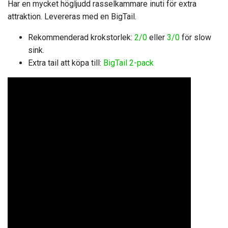
Har en mycket högljudd rasselkammare inuti för extra
attraktion. Levereras med en BigTail.
Rekommenderad krokstorlek:
2/0
eller
3/0
för slow
sink.
Extra tail att köpa till:
BigTail 2-pack