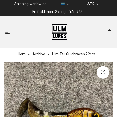
Shipping worldwide
SEK
Fri frakt inom Sverige från 795:-
Hem
Archive
Ulm Tail Guldbraxen 22cm