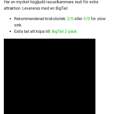
Har en mycket högljudd rasselkammare inuti för extra
attraktion. Levereras med en BigTail.
Rekommenderad krokstorlek:
2/0
eller
3/0
för slow
sink.
Extra tail att köpa till:
BigTail 2-pack