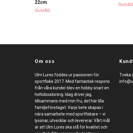
22cm
Slutsål
Slutsåld
Om oss
Kund
Ulm Lures föddes ur passionen för
Tveka i
sportfiske 2017. Med fantastisk respons
info@u
från våra kunder blev en hobby snart en
heltidssatsning. Idag driver jag,
tillsammans med min fru, det här lilla
familjeföretaget. Varje bete skapas i
nära samarbete med sportfiskare – vi
lyssnar, utvecklar och levererar. Vårt mål
är att Ulm Lures ska stå för kvalitet och