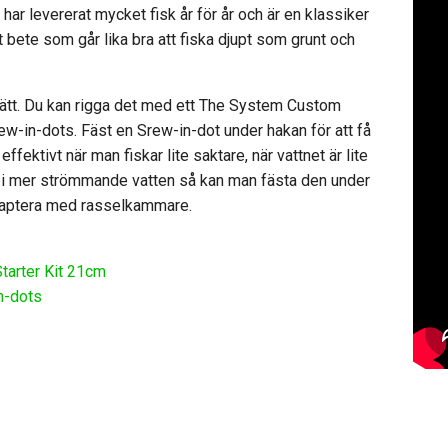
har levererat mycket fisk år för år och är en klassiker
 bete som går lika bra att fiska djupt som grunt och
 sätt. Du kan rigga det med ett The System Custom
rew-in-dots. Fäst en Srew-in-dot under hakan för att få
ffektivt när man fiskar lite saktare, när vattnet är lite
kar i mer strömmande vatten så kan man fästa den under
adaptera med rasselkammare.
arter Kit 21cm
n-dots