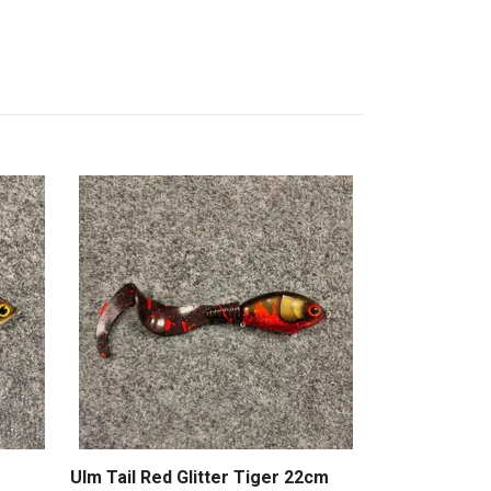
Origin Stripe
Slutsåld
Ulm Tail Red Glitter Tiger 22cm