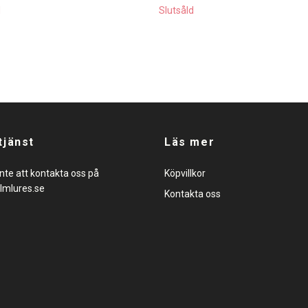
d
Slutsåld
tjänst
Läs mer
nte att kontakta oss på
Köpvillkor
lmlures.se
Kontakta oss