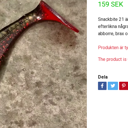
159 SEK
Snackbite 21 ä
efterlikna någ
abborre, brax o
Produkten är tyv
The product is 
Dela