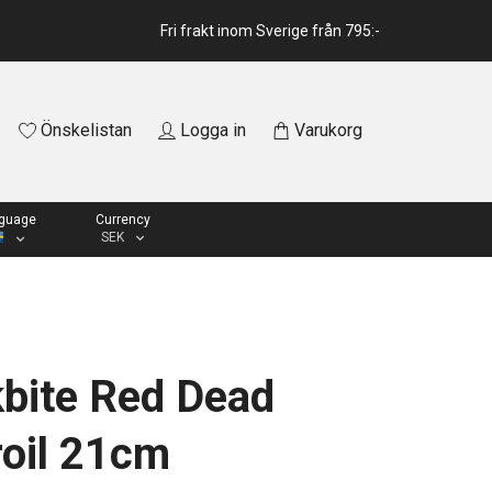
Fri frakt inom Sverige från 795:-
Önskelistan
Logga in
Varukorg
guage
Currency
SEK
bite Red Dead
oil 21cm