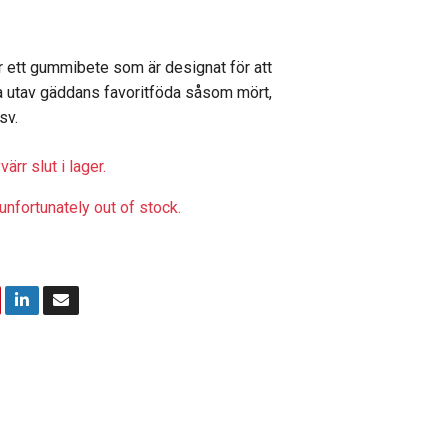
r ett gummibete som är designat för att
ra utav gäddans favoritföda såsom mört,
sv.
ärr slut i lager.
unfortunately out of stock.