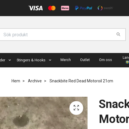
Lan
Merch
Outlet
Om oss
der
Stingers & Hooks
Hem
Archive
Snackbite Red Dead Motoroil 21cm
Snack
Motor