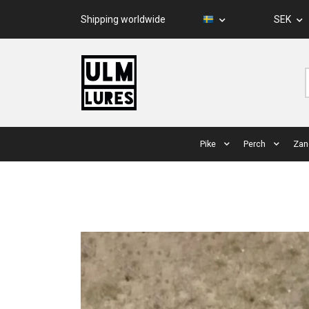
Shipping worldwide
SEK
Pike
Perch
Zan