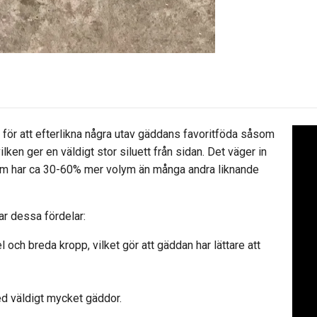
för att efterlikna några utav gäddans favoritföda såsom
ilken ger en väldigt stor siluett från sidan. Det väger in
om har ca 30-60% mer volym än många andra liknande
har dessa fördelar:
 och breda kropp, vilket gör att gäddan har lättare att
ed väldigt mycket gäddor.