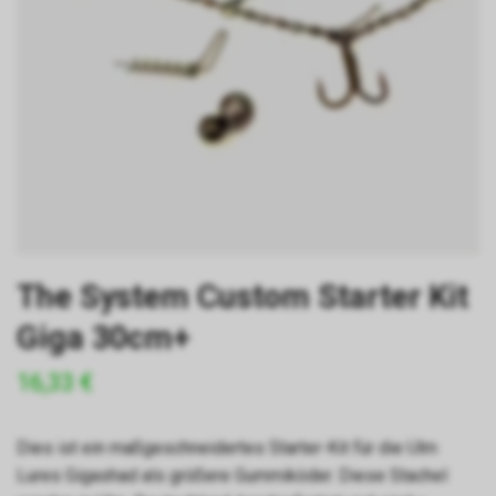
The System Custom Starter Kit
Giga 30cm+
16,33 €
Dies ist ein maßgeschneidertes Starter-Kit für die Ulm
Lures Gigashad als größere Gummiköder. Diese Stachel