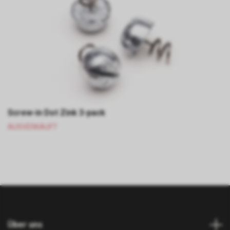
Screw-in Dot Zink 3-pack
AUSVERKAUFT
Über uns