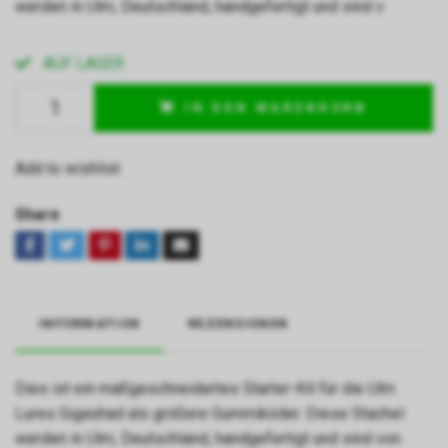
werden in Ulm, Deutschland, handgefertigt und sind v
AUF LAGER
IN DEN WARENKORB
Add to wishlist
Share
INFORMATION
REZENSIONEN
Dies ist ein maßgeschneidertes Starter-Kit für die Ulm
Lures Gigashad als größere Gummiköder. Diese Stachel
werden in Ulm, Deutschland, handgefertigt und sind von