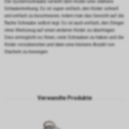
Die Systemschraube verleiht dem Köder eine stärkere
Schaukelwirkung. Es ist super einfach, den Köder schnell
und einfach zu beschweren, indem man das Gewicht auf die
flache Schraube selbst legt. Es ist auch einfach, den Stinger
ohne Werkzeug auf einen anderen Köder zu übertragen.
Dies ermöglicht es Ihnen, viele Schrauben zu haben und die
Köder vorzubereiten und dann eine kleinere Anzahl von
Stacheln zu bewegen.