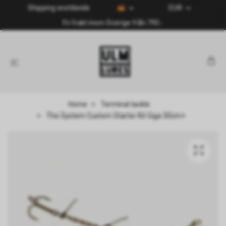
Shipping worldwide
EUR
Fri frakt inom Sverige från 795:-
Home
Terminal tackle
The System Custom Starter Kit Giga 30cm+