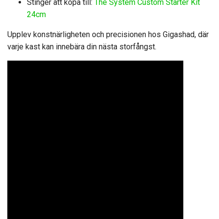
Stinger att köpa till:
The System Custom Starter Kit
24cm
Upplev konstnärligheten och precisionen hos Gigashad, där
varje kast kan innebära din nästa storfångst.