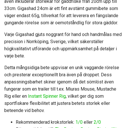
även inkluderar storlekar för gäddfiske från 20cm upp till
33cm. Gigashad 24cm är ett fint avstämt gummibete som
väger endast 65g, tillverkat för att leverera en fängslande
gungande rörelse som är oemotståndlig för stora gäddor.
Varje Gigashad gjuts noggrant för hand och handmålas med
precision i Norrköping, Sverige, vilket säkerställer
högkvalitativt utförande och uppmärksamhet på detaljer i
varje bete.
Detta mångsidiga bete uppvisar en unik vaggande rörelse
och presterar exceptionellt bra även på droppet. Dess
anpassningsbarhet skiner igenom då det sömlöst även
fungerar som en trailer till t.ex. Miuras Mouse, Mustache
Rig eller en
Instant Spinner Rig
, vilket ger dig som
sportfiskare flexibilitet att justera betets storlek eller
beteende vid behov.
Rekommenderad krokstorlek:
1/0
eller
2/0